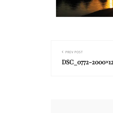
Navigation
de
Previous
PREV POST
l’article
DSC_0772-2000×1
Post