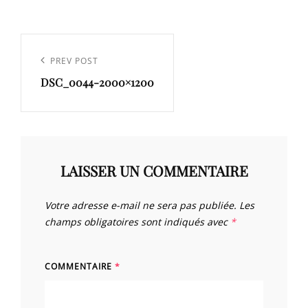
Navigation
de
Previous
PREV POST
l’article
DSC_0044-2000×1200
Post
LAISSER UN COMMENTAIRE
Votre adresse e-mail ne sera pas publiée.
Les
champs obligatoires sont indiqués avec
*
COMMENTAIRE
*