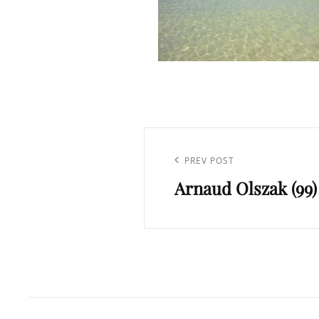
Navigation
de
Previous
PREV POST
l’article
Arnaud Olszak (99)
Post