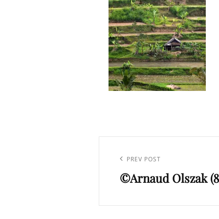
Navigation
de
Previous
PREV POST
l’article
©Arnaud Olszak (8
Post