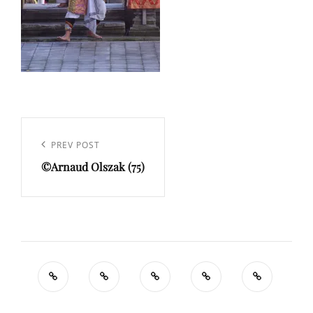
Navigation
de
Previous
PREV POST
l’article
©Arnaud Olszak (75)
Post