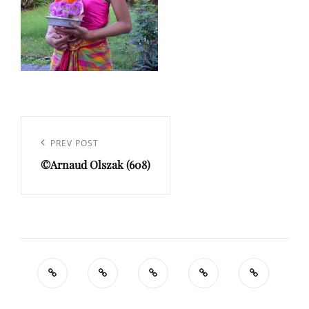
Navigation
de
Previous
PREV POST
l’article
©Arnaud Olszak (608)
Post