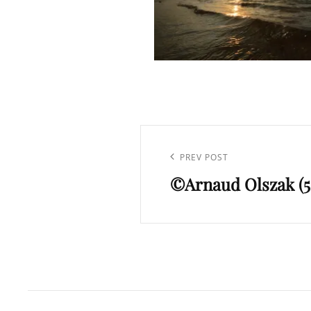
Navigation
de
Previous
PREV POST
l’article
©Arnaud Olszak (5
Post