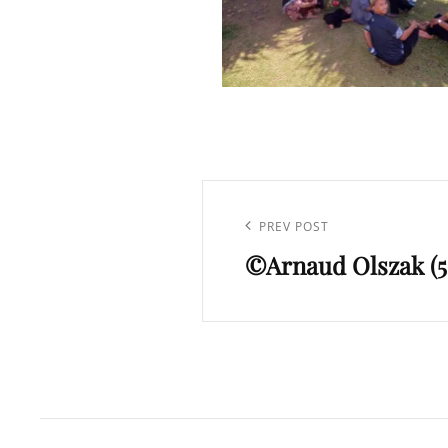
Navigation
de
Previous
PREV POST
l’article
©Arnaud Olszak (5
Post