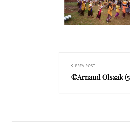
Navigation
de
Previous
PREV POST
l’article
©Arnaud Olszak (5
Post