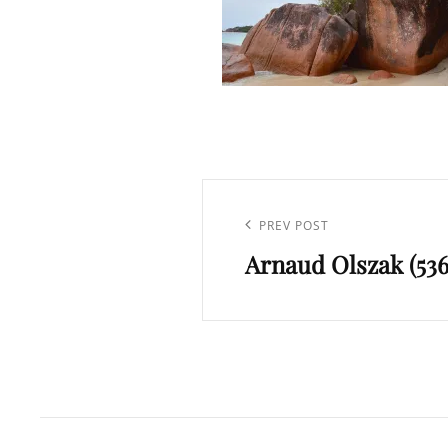
Navigation
de
Previous
PREV POST
l’article
Arnaud Olszak (536
Post