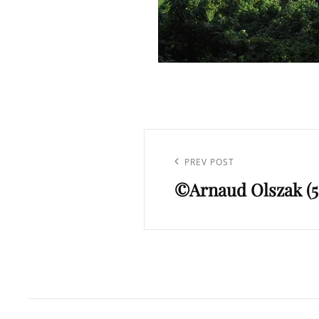
Navigation
de
Previous
PREV POST
l’article
©Arnaud Olszak (5
Post