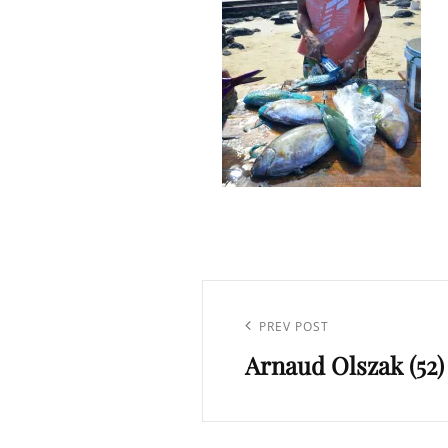
Navigation
de
Previous
PREV POST
l’article
Arnaud Olszak (52)
Post