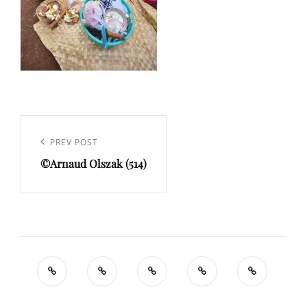
Navigation
de
Previous
PREV POST
l’article
©Arnaud Olszak (514)
Post