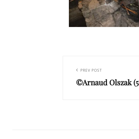
Navigation
de
Previous
PREV POST
l’article
©Arnaud Olszak (5
Post