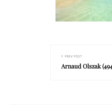
Navigation
de
Previous
PREV POST
l’article
Arnaud Olszak (494
Post