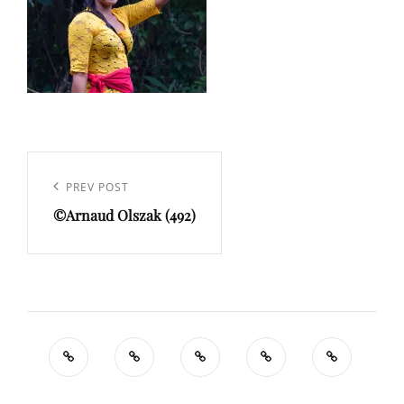
Navigation
de
Previous
PREV POST
l’article
©Arnaud Olszak (492)
Post