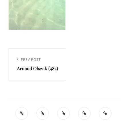
Navigation
de
Previous
PREV POST
l’article
Arnaud Olszak (482)
Post