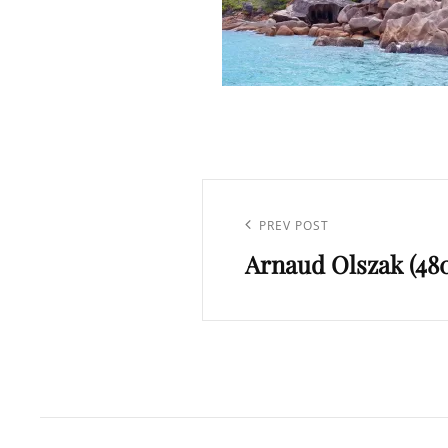
Navigation
de
Previous
PREV POST
l’article
Arnaud Olszak (480
Post