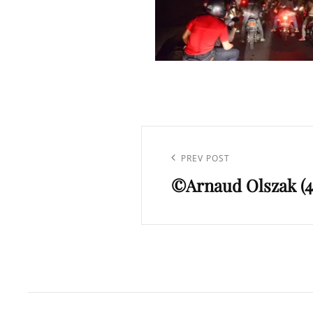
Navigation
de
Previous
PREV POST
l’article
©Arnaud Olszak (4
Post