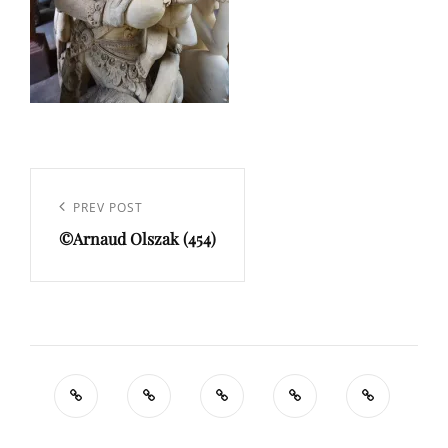
Navigation
de
Previous
PREV POST
l’article
©Arnaud Olszak (454)
Post