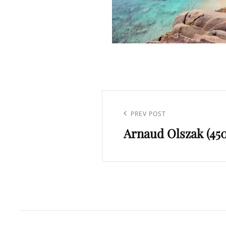
Navigation
de
Previous
PREV POST
l’article
Arnaud Olszak (450
Post