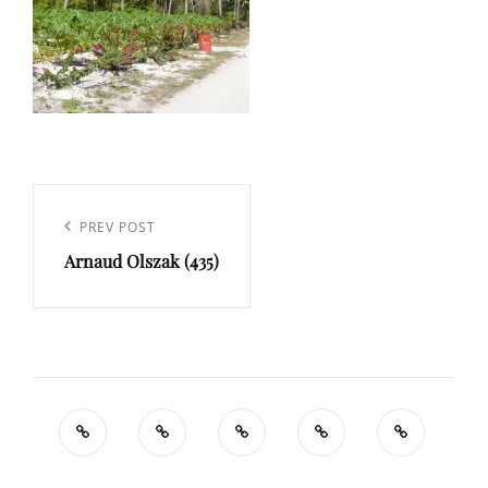
Navigation
de
Previous
PREV POST
l’article
Arnaud Olszak (435)
Post