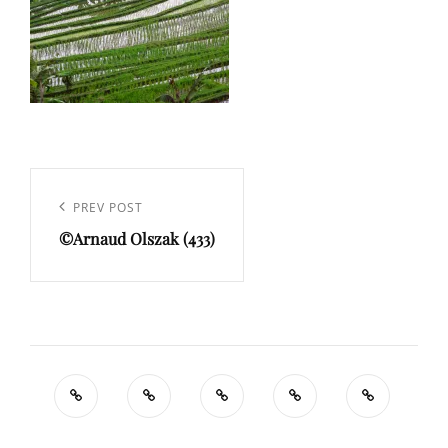
Navigation
de
Previous
PREV POST
l’article
©Arnaud Olszak (433)
Post