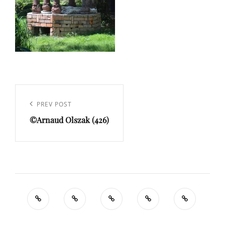
Navigation
de
Previous
PREV POST
l’article
©Arnaud Olszak (426)
Post