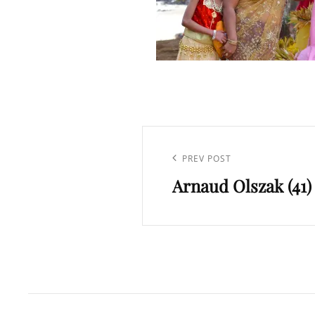
Navigation
de
Previous
PREV POST
l’article
Arnaud Olszak (41)
Post