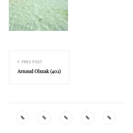
Navigation
de
Previous
PREV POST
l’article
Arnaud Olszak (402)
Post