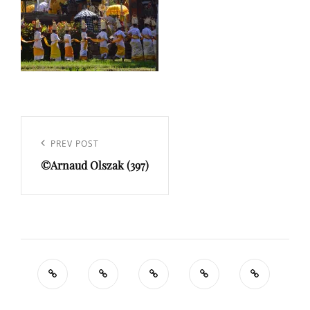
Navigation
de
Previous
PREV POST
l’article
©Arnaud Olszak (397)
Post