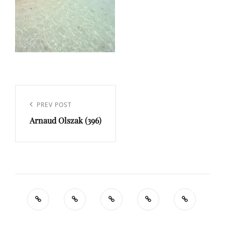
Navigation
de
Previous
PREV POST
l’article
Arnaud Olszak (396)
Post