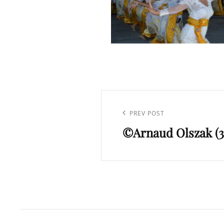
Navigation
de
Previous
PREV POST
l’article
©Arnaud Olszak (3
Post