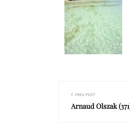
Navigation
de
Previous
PREV POST
l’article
Arnaud Olszak (371
Post