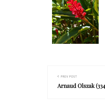
Navigation
de
Previous
PREV POST
l’article
Arnaud Olszak (334
Post