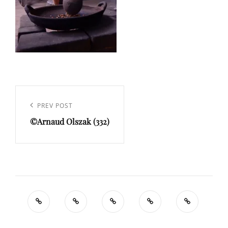
Navigation
de
Previous
PREV POST
l’article
©Arnaud Olszak (332)
Post