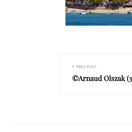
Navigation
de
Previous
PREV POST
l’article
©Arnaud Olszak (3
Post