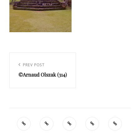
Navigation
de
Previous
PREV POST
l’article
©Arnaud Olszak (314)
Post