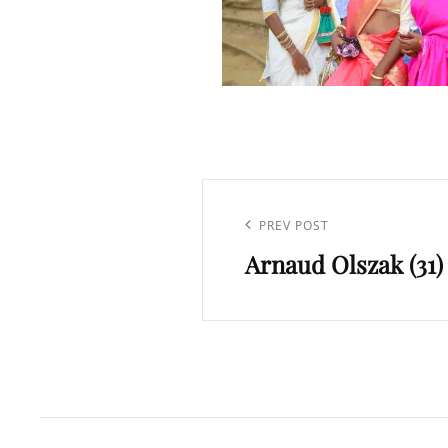
Navigation
de
Previous
PREV POST
l’article
Arnaud Olszak (31)
Post