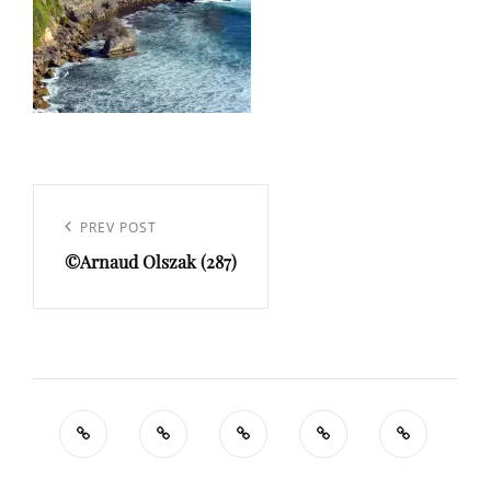
Navigation
de
Previous
PREV POST
l’article
©Arnaud Olszak (287)
Post