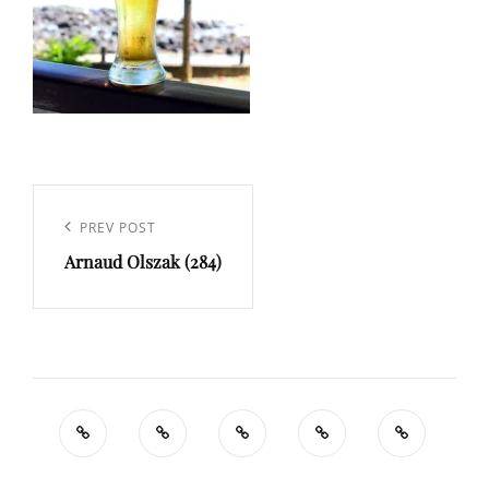
Navigation
de
Previous
PREV POST
l’article
Arnaud Olszak (284)
Post