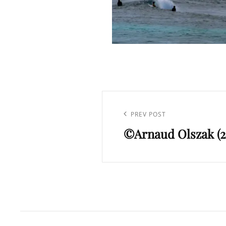
Navigation
de
Previous
PREV POST
l’article
©Arnaud Olszak (2
Post