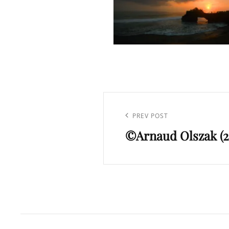
Navigation
de
Previous
PREV POST
l’article
©Arnaud Olszak (2
Post