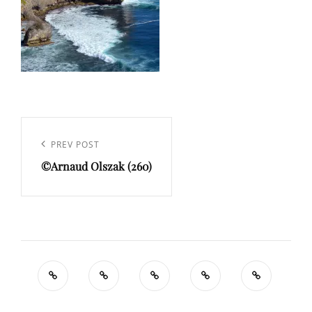
Navigation
de
Previous
PREV POST
l’article
©Arnaud Olszak (260)
Post