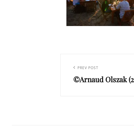
Navigation
de
Previous
PREV POST
l’article
©Arnaud Olszak (2
Post