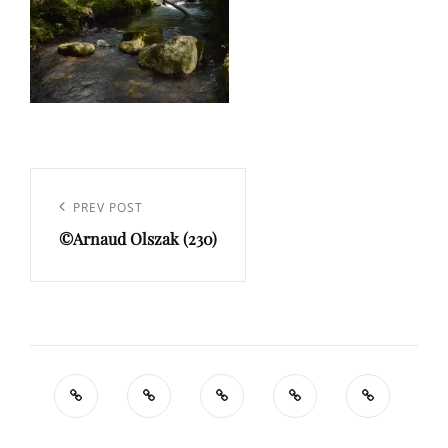
Navigation
de
Previous
PREV POST
l’article
©Arnaud Olszak (230)
Post