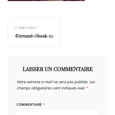
Navigation
de
Previous
PREV POST
l’article
©Arnaud-Olszak-23
Post
LAISSER UN COMMENTAIRE
Votre adresse e-mail ne sera pas publiée.
Les
champs obligatoires sont indiqués avec
*
COMMENTAIRE
*