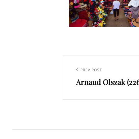
Navigation
de
Previous
PREV POST
l’article
Arnaud Olszak (226
Post