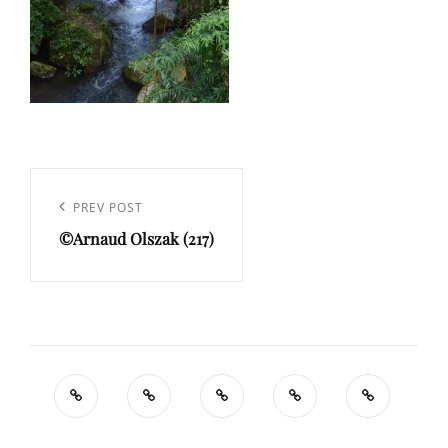
Navigation
de
Previous
PREV POST
l’article
©Arnaud Olszak (217)
Post