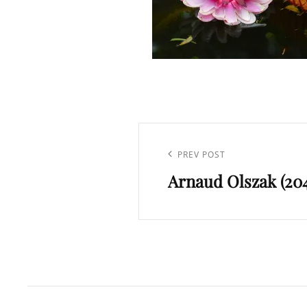
Navigation
de
Previous
PREV POST
l’article
Arnaud Olszak (204
Post