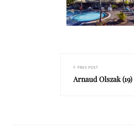
Navigation
de
Previous
PREV POST
l’article
Arnaud Olszak (19)
Post