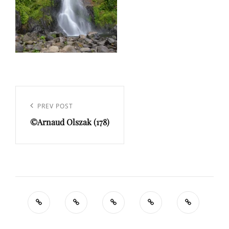
Navigation
de
Previous
PREV POST
l’article
©Arnaud Olszak (178)
Post