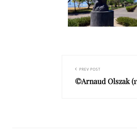
Navigation
de
Previous
PREV POST
l’article
©Arnaud Olszak (1
Post