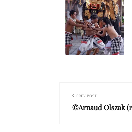
Navigation
de
Previous
PREV POST
l’article
©Arnaud Olszak (1
Post